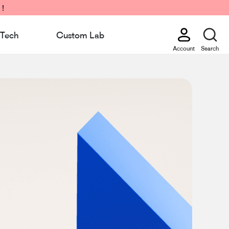
 !
Tech
Custom Lab
Account
Search