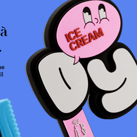
 à
.
ne
il