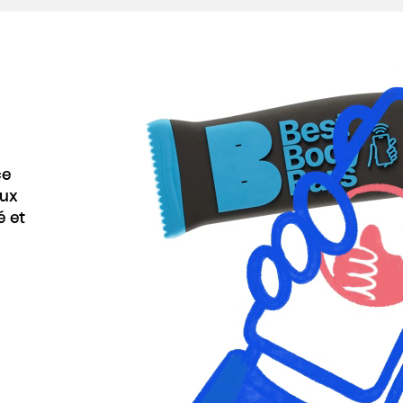
ce
aux
é et