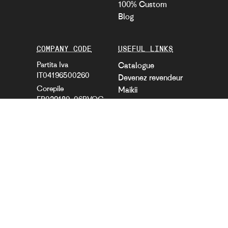
100% Custom
Blog
COMPANY CODE
USEFUL LINKS
Partita Iva
Catalogue
IT04196500260
Devenez revendeur
Corepile
Maikii
FR029180_06RVQC
FAQ
Citeo
Tutorial
FR208538_01PDOS
Cookie preferences
Ecologic
Privacy information
FR029326_05AC7Y
Déclaration
d’accessibilité
CORPORATE
SOCIAL NETWORK
About
Instagram
ESG Kit
LinkedIn