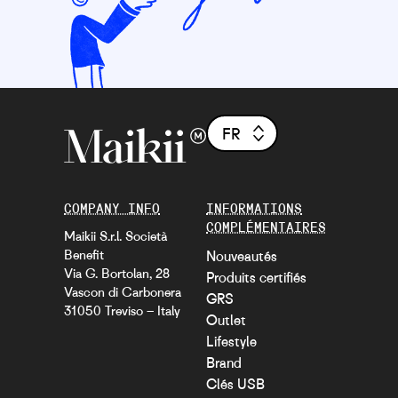
FR
COMPANY INFO
INFORMATIONS
COMPLÉMENTAIRES
Maikii S.r.l. Società
Benefit
Nouveautés
Via G. Bortolan, 28
Produits certifiés
Vascon di Carbonera
GRS
31050 Treviso – Italy
Outlet
Lifestyle
Brand
Clés USB