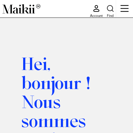
Account
Find
Hei,
Note d’information ex art. 13 Décret législatif 196/03
Aux termes et en exécution du Décret législatif du 30 juin
bonjour !
2003, n° 196 (Code en matière de protection des
données personnelles), nous Vous informons que les
données personnelles que Vous avez volontairement mis à
Nous
disposition feront l’objet d’un traitement dans le respect
de la norme en vigueur en matière de données
personnelles et, en tout état de cause, des principes de
sommes
confidentialité dont l’activité de la Société s’inspire :
1. Finalités du traitement