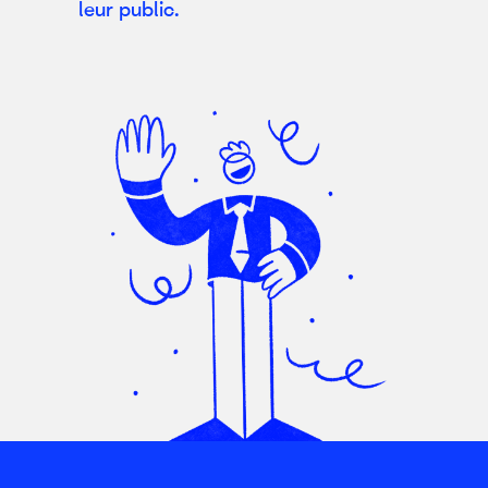
leur public.
– empêcher le déroulement des activités de marketing;
– empêcher le déroulement des activités de profilage.
4. Communication des données
Vos données personnelles pourront être communiquées,
en plus des personnes en charge du traitement des
données personnelles nommées par la Société dans
l’exercice de leurs fonctions, à des éventuels sujets
qualifiés, comme par exemple des sociétés de direct
marketing, call center, ainsi que tous les responsables
externes du traitement des données spécialement nommés
qui fournissent à Maikii S.r.l. des prestations ou des
services servant d’instrument aux finalités indiquées au
paragraphe 1.
5. Diffusion des données
Vos données personnelles ne seront sujettes à aucune
diffusion.
6. Droits de l’intéressé