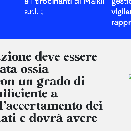
e i tirocinanti di Maikii
gesti
s.r.l. ;
vigil
rappr
zione deve essere
ata ossia
con un grado di
fficiente a
l’accertamento dei
lati e dovrà avere