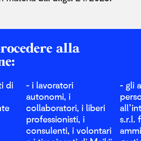
rocedere alla
ne:
i di
- i lavoratori
- gli 
autonomi, i
pers
nte
collaboratori, i liberi
all’i
professionisti, i
s.r.l.
consulenti, i volontari
ammin