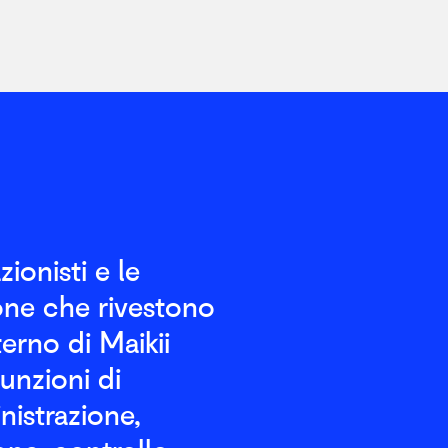
azionisti e le
one che rivestono
nterno di Maikii
 funzioni di
istrazione,