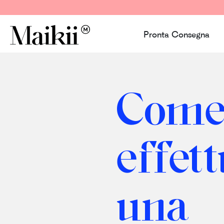
Pronta Consegna
Com
effet
una