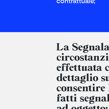
contrattuale;
La Segnala
circostanzi
effettuata 
dettaglio su
consentire 
fatti segna
ad oggetto: