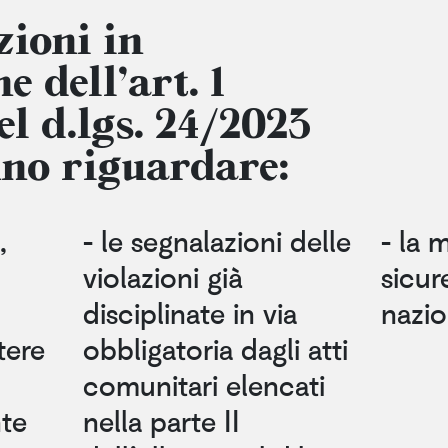
zioni in
e dell’art. 1
l d.lgs. 24/2023
no riguardare:
,
- le segnalazioni delle
- la 
violazioni già
sicur
disciplinate in via
nazio
tere
obbligatoria dagli atti
comunitari elencati
te
nella parte II