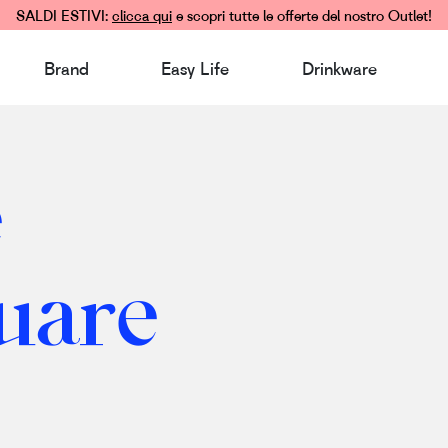
SALDI ESTIVI:
clicca qui
e scopri tutte le offerte del nostro Outlet!
Brand
Easy Life
Drinkware
e
tuare