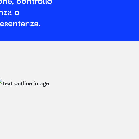
one, controllo
anza o
esentanza.