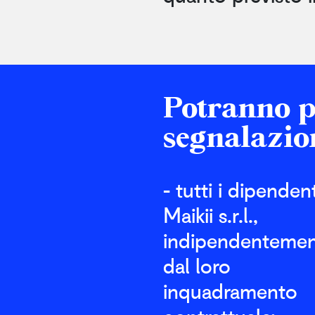
Potranno p
segnalazio
- tutti i dipendent
Maikii s.r.l.,
indipendenteme
dal loro
inquadramento