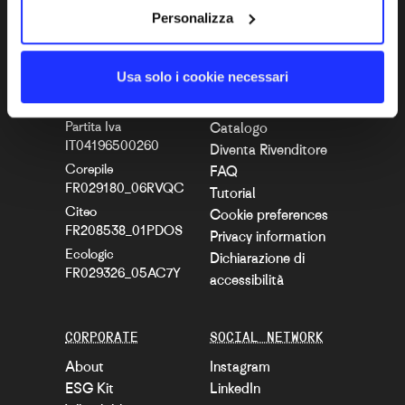
Personalizza
100% Custom
Blog
Usa solo i cookie necessari
COMPANY CODE
USEFUL LINKS
Partita Iva
Catalogo
IT04196500260
Diventa Rivenditore
Corepile
FAQ
FR029180_06RVQC
Tutorial
Citeo
Cookie preferences
FR208538_01PDOS
Privacy information
Ecologic
Dichiarazione di
FR029326_05AC7Y
accessibilità
CORPORATE
SOCIAL NETWORK
About
Instagram
ESG Kit
LinkedIn