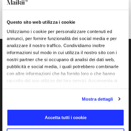
KiiFinder
Smart finder dual compatibile sia con sistemi
iOS che Android.
Questo sito web utilizza i cookie
Utilizziamo i cookie per personalizzare contenuti ed
annunci, per fornire funzionalità dei social media e per
analizzare il nostro traffico. Condividiamo inoltre
informazioni sul modo in cui utilizza il nostro sito con i
IT
nostri partner che si occupano di analisi dei dati web,
pubblicità e social media, i quali potrebbero combinarle
con altre informazioni che ha fornito loro o che hanno
COMPANY INFO
IN EVIDENZA
raccolto dal suo utilizzo dei loro servizi. Acconsenta ai
Maikii S.r.l. Società
nostri cookie se continua ad utilizzare il nostro sito web.
Nuovi Prodotti
Benefit
Prodotti certificati
Mostra dettagli
Via G. Bortolan, 28
GRS
Vascon di Carbonera
Outlet
31050 Treviso – Italy
Lifestyle
Accetta tutti i cookie
Brand
Chiavi USB