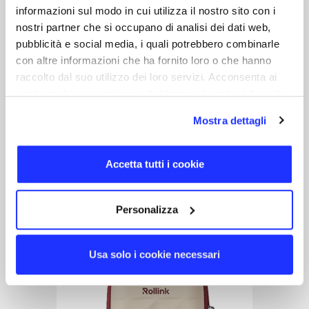
informazioni sul modo in cui utilizza il nostro sito con i
nostri partner che si occupano di analisi dei dati web,
pubblicità e social media, i quali potrebbero combinarle
con altre informazioni che ha fornito loro o che hanno
raccolto dal suo utilizzo dei loro servizi. Acconsenta ai
nostri cookie se continua ad utilizzare il nostro sito web.
Tour Mini Bag
Borsa a tracolla dal design trendy e
Mostra dettagli
impermeabile
17 giorni
Accetta tutti i cookie
Personalizza
Usa solo i cookie necessari