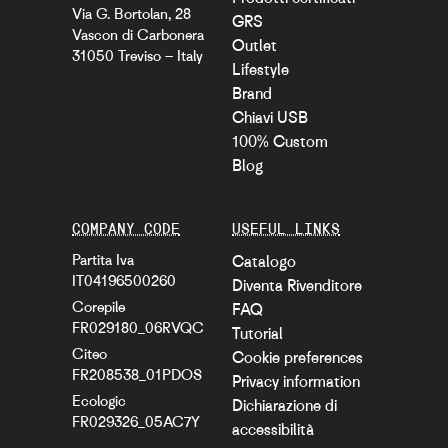
Via G. Bortolan, 28
GRS
Vascon di Carbonera
Outlet
31050 Treviso – Italy
Lifestyle
Brand
Chiavi USB
100% Custom
Blog
COMPANY CODE
USEFUL LINKS
Partita Iva
Catalogo
IT04196500260
Diventa Rivenditore
Corepile
FAQ
FR029180_06RVQC
Tutorial
Citeo
Cookie preferences
FR208538_01PDOS
Privacy information
Ecologic
Dichiarazione di
FR029326_05AC7Y
accessibilità