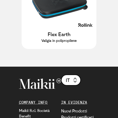
Flex Earth
Valigia in polipropilene
IT
COMPANY INFO
IN EVIDENZA
Maikii S.r.l. Società
Nuovi Prodotti
Benefit
Prodotti certificati