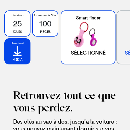
Livraison
Commande Min.
Smart finder
25
100
JOURS
PIECES
Download
SÉLECTIONNÉ
S
MEDIA
Retrouvez tout ce que
vous perdez.
Des clés au sac à dos, jusqu’à la voiture :
vous pouvez maintenant dormir sur vos