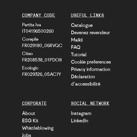
COMPANY CODE
USEFUL LINKS
Partita Iva
Catalogue
IT04196500260
Devenez revendeur
Corepile
Maikii
FR029180_06RVQC
FAQ
Citeo
Tutorial
FR208538_01PDOS
Cookie preferences
Ecologic
Privacy information
FR029326_05AC7Y
Déclaration
d’accessibilité
CORPORATE
SOCIAL NETWORK
About
Instagram
ESG Kit
LinkedIn
Whistleblowing
Jobs