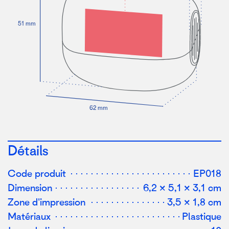
5
1 mm
62 mm
Détails
Code produit
EP018
Dimension
6,2 × 5,1 × 3,1 cm
Zone d'impression
3,5 × 1,8 cm
Matériaux
Plastique