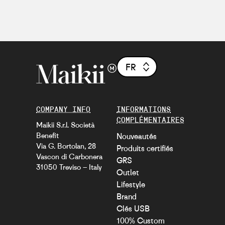
FR
COMPANY INFO
INFORMATIONS
COMPLÉMENTAIRES
Maikii S.r.l. Società
Benefit
Nouveautés
Via G. Bortolan, 28
Produits certifiés
Vascon di Carbonera
GRS
31050 Treviso – Italy
Outlet
Lifestyle
Brand
Clés USB
100% Custom