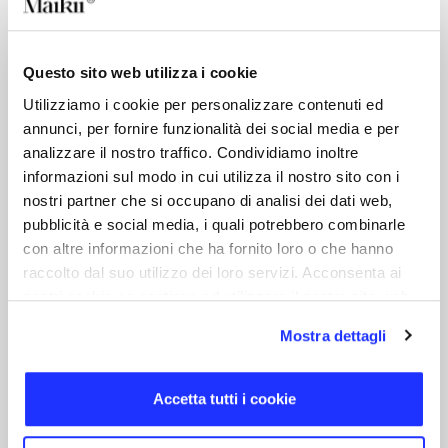
Questo sito web utilizza i cookie
Maikii Cable ​
Utilizziamo i cookie per personalizzare contenuti ed
annunci, per fornire funzionalità dei social media e per
analizzare il nostro traffico. Condividiamo inoltre
Livrées avec un câble de charge et de
informazioni sul modo in cui utilizza il nostro sito con i
transfert de données 60W PD.
nostri partner che si occupano di analisi dei dati web,
pubblicità e social media, i quali potrebbero combinarle
con altre informazioni che ha fornito loro o che hanno
raccolto dal suo utilizzo dei loro servizi. Acconsenta ai
nostri cookie se continua ad utilizzare il nostro sito web.
Un simple toucher
Mostra dettagli
pour un contrôle total
Accetta tutti i cookie
!