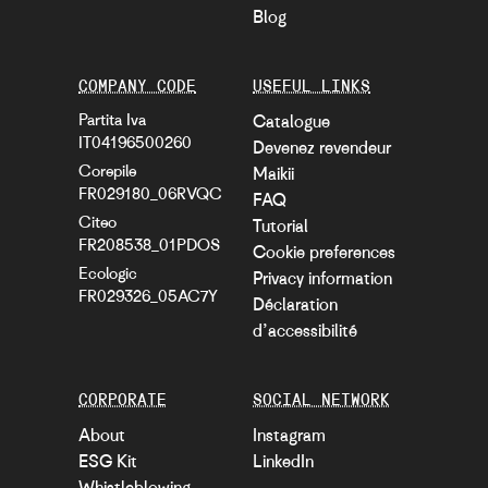
Blog
COMPANY CODE
USEFUL LINKS
Partita Iva
Catalogue
IT04196500260
Devenez revendeur
Corepile
Maikii
FR029180_06RVQC
FAQ
Citeo
Tutorial
FR208538_01PDOS
Cookie preferences
Ecologic
Privacy information
FR029326_05AC7Y
Déclaration
d’accessibilité
CORPORATE
SOCIAL NETWORK
About
Instagram
ESG Kit
LinkedIn
Whistleblowing