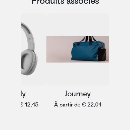
Produits associés
Beatly
Journey
artir de € 12,45
À partir de € 22,04