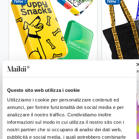
New !
New !
KiiBank Lab
Jac
Power bank custom con ricarica wireless Qi1,
Bor
5.000 mAh
Questo sito web utilizza i cookie
12 giorni
Utilizziamo i cookie per personalizzare contenuti ed
New !
New !
annunci, per fornire funzionalità dei social media e per
analizzare il nostro traffico. Condividiamo inoltre
informazioni sul modo in cui utilizza il nostro sito con i
nostri partner che si occupano di analisi dei dati web,
pubblicità e social media, i quali potrebbero combinarle