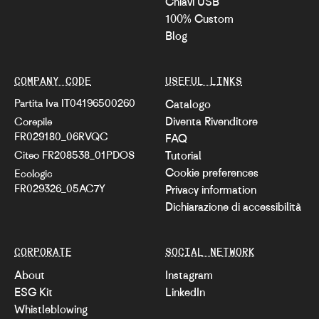
Chiavi USB
100% Custom
Blog
COMPANY CODE
USEFUL LINKS
Partita Iva IT04196500260
Catalogo
Diventa Rivenditore
Corepile
FR029180_06RVQC
FAQ
Citeo FR208538_01PDOS
Tutorial
Cookie preferences
Ecologic
FR029326_05AC7Y
Privacy information
Dichiarazione di accessibilità
CORPORATE
SOCIAL NETWORK
About
Instagram
ESG Kit
LinkedIn
Whistleblowing