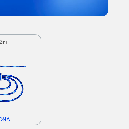
2in1
IONA