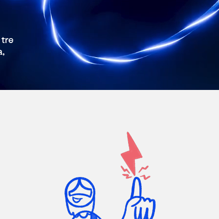
 tre
a,