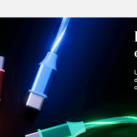
U
d
c