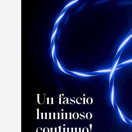
Un fascio
luminoso
continuo!