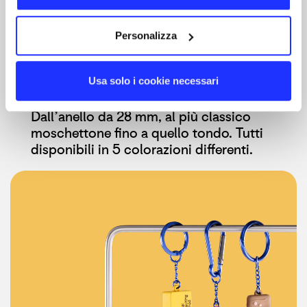
Personalizza
Metalleria a scelta:​ 3
modelli in 5 colori.
Usa solo i cookie necessari
Dall’anello da 28 mm, al più classico
moschettone fino a quello tondo.​ Tutti
disponibili in 5 colorazioni differenti.