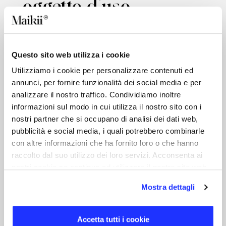
oggetto d’uso
comune.
Usiamo la gomma morbida per dar vita
Questo sito web utilizza i cookie
ad ogni forma con un massimo livello di
Utilizziamo i cookie per personalizzare contenuti ed
dettaglio.​
annunci, per fornire funzionalità dei social media e per
analizzare il nostro traffico. Condividiamo inoltre
informazioni sul modo in cui utilizza il nostro sito con i
nostri partner che si occupano di analisi dei dati web,
pubblicità e social media, i quali potrebbero combinarle
con altre informazioni che ha fornito loro o che hanno
raccolto dal suo utilizzo dei loro servizi. Acconsenta ai
nostri cookie se continua ad utilizzare il nostro sito web.
Mostra dettagli
Accetta tutti i cookie