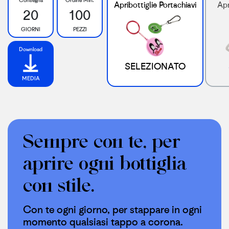
Apribottiglie Portachiavi
Apr
20
100
GIORNI
PEZZI
Download
SELEZIONATO
MEDIA
Sempre con te, per
aprire ogni bottiglia
con stile.
Con te ogni giorno, per stappare in ogni
momento qualsiasi tappo a corona.