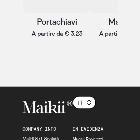
Portachiavi
Magnet
A partire da € 3,23
A partire da € 
IT
COMPANY INFO
IN EVIDENZA
Maikii S.r.l. Società
Nuovi Prodotti