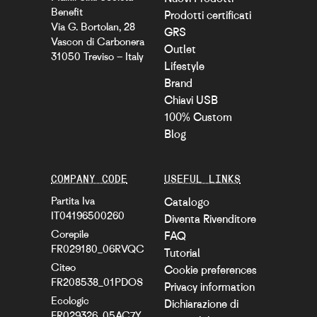
Benefit
Prodotti certificati
Via G. Bortolan, 28
GRS
Vascon di Carbonera
Outlet
31050 Treviso – Italy
Lifestyle
Brand
Chiavi USB
100% Custom
Blog
COMPANY CODE
USEFUL LINKS
Partita Iva
Catalogo
IT04196500260
Diventa Rivenditore
Corepile
FAQ
FR029180_06RVQC
Tutorial
Citeo
Cookie preferences
FR208538_01PDOS
Privacy information
Ecologic
Dichiarazione di
FR029326_05AC7Y