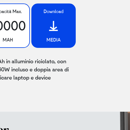
acità Max.
Download
0000
MAH
MEDIA
in alluminio riciclato, con
60W incluso e doppia area di
icare laptop e device
er