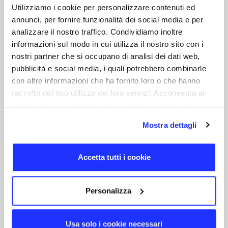
Maikii Cable ​
Utilizziamo i cookie per personalizzare contenuti ed
annunci, per fornire funzionalità dei social media e per
analizzare il nostro traffico. Condividiamo inoltre
In dotazione cavo di ricarica e trasferimento
informazioni sul modo in cui utilizza il nostro sito con i
dati da 60W PD.​
nostri partner che si occupano di analisi dei dati web,
pubblicità e social media, i quali potrebbero combinarle
con altre informazioni che ha fornito loro o che hanno
raccolto dal suo utilizzo dei loro servizi. Acconsenta ai
nostri cookie se continua ad utilizzare il nostro sito web.
Un tocco per il
Mostra dettagli
controllo totale!
Accetta tutti i cookie
I comandi touch permettono di gestire
chiamate e musica con un semplice
Personalizza
gesto. Dotate di microfono integrato per
gestire le chiamate e led operativi.
Usa solo i cookie necessari