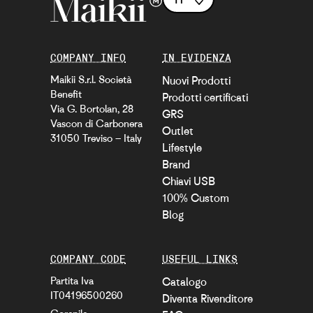
COMPANY INFO
IN EVIDENZA
Maikii S.r.l. Società
Nuovi Prodotti
Benefit
Prodotti certificati
Via G. Bortolan, 28
GRS
Vascon di Carbonera
Outlet
31050 Treviso – Italy
Lifestyle
Brand
Chiavi USB
100% Custom
Blog
COMPANY CODE
USEFUL LINKS
Partita Iva
Catalogo
IT04196500260
Diventa Rivenditore
Corepile