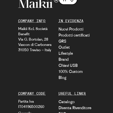
COMPANY INFO
IN EVIDENZA
Maikii S.r.l. Società
Nuovi Prodotti
Benefit
Prodotti certificati
Via G. Bortolan, 28
GRS
Vascon di Carbonera
Outlet
31050 Treviso – Italy
Lifestyle
Brand
Chiavi USB
100% Custom
Blog
COMPANY CODE
USEFUL LINKS
Partita Iva
Catalogo
IT04196500260
Diventa Rivenditore