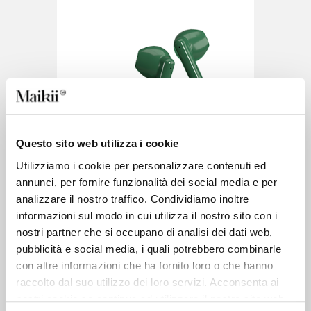
Questo sito web utilizza i cookie
Utilizziamo i cookie per personalizzare contenuti ed
annunci, per fornire funzionalità dei social media e per
analizzare il nostro traffico. Condividiamo inoltre
informazioni sul modo in cui utilizza il nostro sito con i
nostri partner che si occupano di analisi dei dati web,
pubblicità e social media, i quali potrebbero combinarle
con altre informazioni che ha fornito loro o che hanno
raccolto dal suo utilizzo dei loro servizi. Acconsenta ai
nostri cookie se continua ad utilizzare il nostro sito web.
Nubox