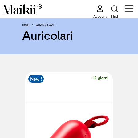
Account
Find
HOME
AURICOLARI
Auricolari
12 giorni
New !