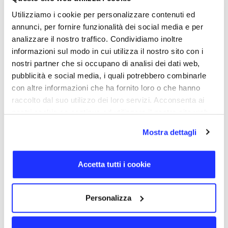
anello funzionale al passaggio di lacci e accessori.
Personalizzabile su entrambi i lati tramite incisione
Utilizziamo i cookie per personalizzare contenuti ed
laser.
annunci, per fornire funzionalità dei social media e per
analizzare il nostro traffico. Condividiamo inoltre
TORNA SU
informazioni sul modo in cui utilizza il nostro sito con i
nostri partner che si occupano di analisi dei dati web,
DETTAGLI
pubblicità e social media, i quali potrebbero combinarle
CODICE PRODOTTO
con altre informazioni che ha fornito loro o che hanno
3120
raccolto dal suo utilizzo dei loro servizi. Acconsenta ai
DIMENSIONE
nostri cookie se continua ad utilizzare il nostro sito web.
3,0 × 1,2 × 0,6 cm
Mostra dettagli
MATERIALI
Metallo
GIORNI DI CONSEGNA
Accetta tutti i cookie
10
CERTIFICAZIONI
Personalizza
SERVIZI DIGITALI
Dati cancellabili, Icona, Rinominazione, Dati non cancellabili