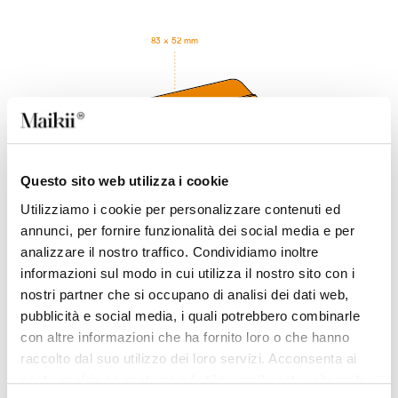
83 × 52 mm
2 mm
Questo sito web utilizza i cookie
Utilizziamo i cookie per personalizzare contenuti ed
83 mm
52 mm
annunci, per fornire funzionalità dei social media e per
analizzare il nostro traffico. Condividiamo inoltre
informazioni sul modo in cui utilizza il nostro sito con i
DESCRIZIONE
nostri partner che si occupano di analisi dei dati web,
Chiavetta USB ultrasottile in plastica riciclata,
pubblicità e social media, i quali potrebbero combinarle
estremamente pratica da portare con sé grazie alla sua
con altre informazioni che ha fornito loro o che hanno
forma a carta di credito e lo spessore di soli 2 mm. É il
raccolto dal suo utilizzo dei loro servizi. Acconsenta ai
prodotto con la superficie di stampa più ampia e si
presta al meglio alla personalizzazione grafica. É
nostri cookie se continua ad utilizzare il nostro sito web.
realizzata in plastica riciclata e munita di connettore con