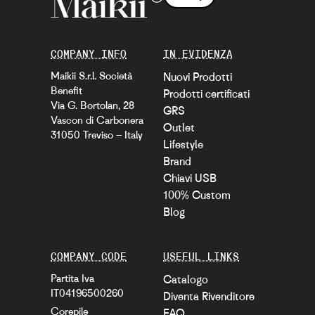
COMPANY INFO
IN EVIDENZA
Maikii S.r.l. Società
Nuovi Prodotti
Benefit
Prodotti certificati
Via G. Bortolan, 28
GRS
Vascon di Carbonera
Outlet
31050 Treviso – Italy
Lifestyle
Brand
Chiavi USB
100% Custom
Blog
COMPANY CODE
USEFUL LINKS
Partita Iva
Catalogo
IT04196500260
Diventa Rivenditore
Corepile
FAQ