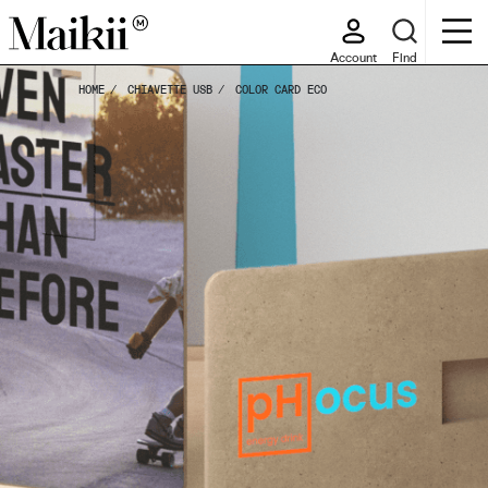
Account
Find
HOME
CHIAVETTE USB
COLOR CARD ECO