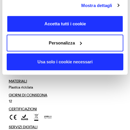
uscita laterale, che può essere staccato per un utilizzo
Mostra dettagli
più pratico. Personalizzabile su entrambi i lati in
serigrafia, quadricromia e stampa 3D.
Accetta tutti i cookie
TORNA SU
Personalizza
DETTAGLI
CODICE PRODOTTO
4015
Usa solo i cookie necessari
DIMENSIONE
8,3 × 5,2 × 0,2 cm
MATERIALI
Plastica riciclata
GIORNI DI CONSEGNA
12
CERTIFICAZIONI
SERVIZI DIGITALI