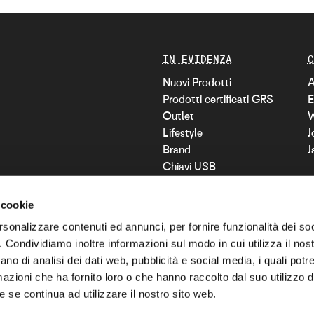
IN EVIDENZA
C
Nuovi Prodotti
A
Prodotti certificati GRS
E
Outlet
W
Lifestyle
J
Brand
J
Chiavi USB
100% Custom
Blog
 cookie
rsonalizzare contenuti ed annunci, per fornire funzionalità dei so
o. Condividiamo inoltre informazioni sul modo in cui utilizza il nost
SOCIAL NETWORK
ano di analisi dei dati web, pubblicità e social media, i quali pot
Instagram
azioni che ha fornito loro o che hanno raccolto dal suo utilizzo de
LinkedIn
C
 se continua ad utilizzare il nostro sito web.