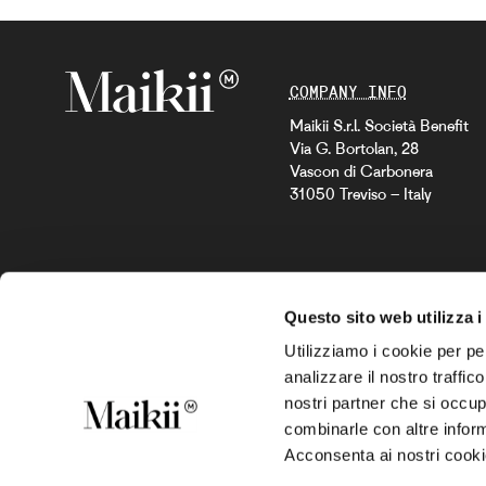
COMPANY INFO
Maikii S.r.l. Società Benefit
Via G. Bortolan, 28
Vascon di Carbonera
31050 Treviso – Italy
Questo sito web utilizza i
Utilizziamo i cookie per pe
analizzare il nostro traffic
COMPANY CODE
nostri partner che si occup
Partita Iva IT04196500260
combinarle con altre inform
Corepile FR029180_06RVQ
Acconsenta ai nostri cookie
Citeo FR208538_01PDOS