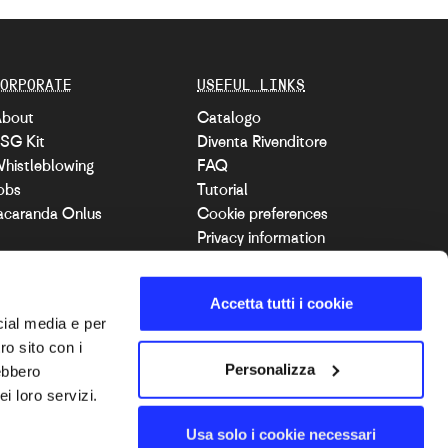
ORPORATE
USEFUL LINKS
bout
Catalogo
SG Kit
Diventa Rivenditore
histleblowing
FAQ
obs
Tutorial
acaranda Onlus
Cookie preferences
Privacy information
Dichiarazione di
accessibilità
Accetta tutti i cookie
cial media e per
ro sito con i
IT
Personalizza
rebbero
i loro servizi.
Usa solo i cookie necessari