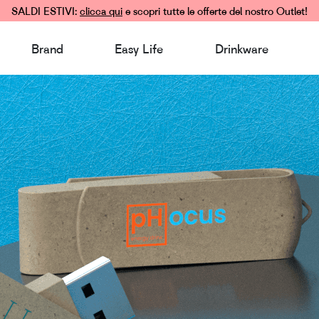
SALDI ESTIVI:
clicca qui
e scopri tutte le offerte del nostro Outlet!
Brand
Easy Life
Drinkware