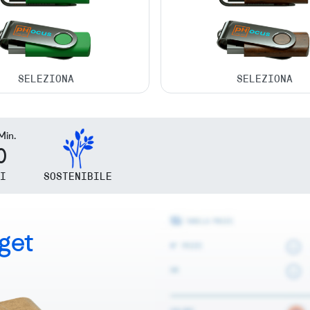
Min.
0
I
SOSTENIBILE
dget