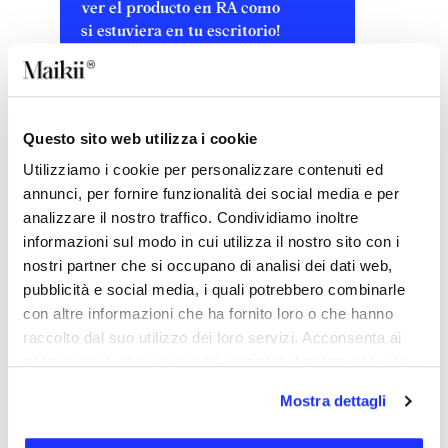
ver el producto en RA como
si estuviera en tu escritorio!
Haga clic
Questo sito web utilizza i cookie
Utilizziamo i cookie per personalizzare contenuti ed
annunci, per fornire funzionalità dei social media e per
analizzare il nostro traffico. Condividiamo inoltre
informazioni sul modo in cui utilizza il nostro sito con i
DESCRIPCIÓN
nostri partner che si occupano di analisi dei dati web,
Raise es un soporte de aluminio que permite elevar el
pubblicità e social media, i quali potrebbero combinarle
teléfono móvil para colocarlo a la altura de los ojos y
utilizarlo de forma ergonómica. El brazo articulado
con altre informazioni che ha fornito loro o che hanno
permite ajustar la altura de visualización y, al mantener
raccolto dal suo utilizzo dei loro servizi. Acconsenta ai
el dispositivo suspendido, se favorece la ventilación y la
nostri cookie se continua ad utilizzare il nostro sito web.
disipación del calor que se generan con su uso. El
tamaño de 8 x 6 x 1 cm hace que sea fácil de transportar
Mostra dettagli
y el material de aluminio lo convierte en una
herramienta estable capaz de sujetar todo tipo de
smartphones. Raise cuenta con dos áreas de impresión