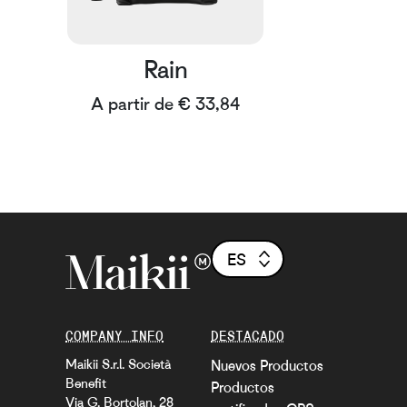
Rain
A partir de € 33,84
ES
COMPANY INFO
DESTACADO
Maikii S.r.l. Società
Nuevos Productos
Benefit
Productos
Via G. Bortolan, 28