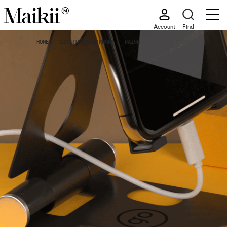
Account
Find
HOME
SOPORTE SMARTPHONE
RAISE