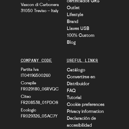
certificados GRS
Vascon di Carbonera
Outlet
31050 Treviso – Italy
Lifestyle
Brand
Llaves USB
100% Custom
Blog
COMPANY CODE
USEFUL LINKS
Partita Iva
Catálogo
IT04196500260
Convertirse en
Corepile
Distribuidor
FR029180_06RVQC
FAQ
Citeo
Tutorial
FR208538_01PDOS
Cookie preferences
Ecologic
Privacy information
FR029326_05AC7Y
Declaración de
accesibilidad