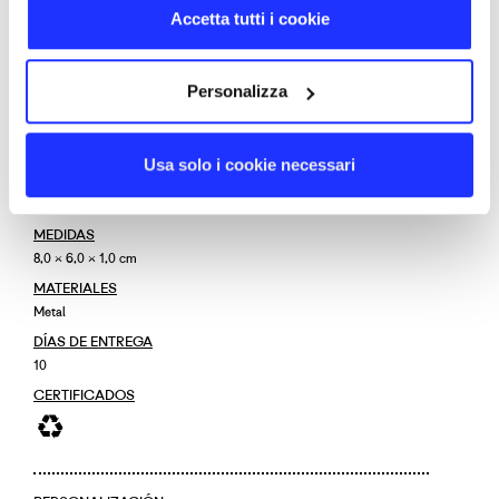
que pueden personalizarse con logotipos y gráficos
Accetta tutti i cookie
mediante grabado láser.
Personalizza
VOLVER ARRIBA
DETALLES
Usa solo i cookie necessari
CÓDIGO DE PRODUCTO
GD053
MEDIDAS
8,0 × 6,0 × 1,0 cm
MATERIALES
Metal
DÍAS DE ENTREGA
10
CERTIFICADOS