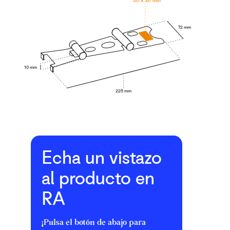
72 mm
10 mm
225 mm
Echa un vistazo
al producto en
RA
¡Pulsa el botón de abajo para