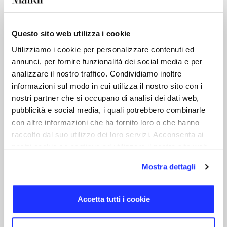
Maikii Srl Società Benefit está
Questo sito web utilizza i cookie
llevando a cabo un análisis con sus
Utilizziamo i cookie per personalizzare contenuti ed
proveedores para implementar los
annunci, per fornire funzionalità dei social media e per
cambios necesarios que permitan
analizzare il nostro traffico. Condividiamo inoltre
que los sitios web en cuestión sean
informazioni sul modo in cui utilizza il nostro sito con i
accesibles y cumplan con la
nostri partner che si occupano di analisi dei dati web,
normativa. Con el objetivo de
pubblicità e social media, i quali potrebbero combinarle
mejorar progresivamente la
con altre informazioni che ha fornito loro o che hanno
raccolto dal suo utilizzo dei loro servizi. Acconsenta ai
experiencia de sus clientes web,
nostri cookie se continua ad utilizzare il nostro sito web.
Maikii Srl Società Benefit también
ha implementado proactivamente el
Mostra dettagli
software SaaS Eye-Able® de Web
Inclusion GmbH. Esta funcionalidad
Accetta tutti i cookie
permite realizar auditorías para
escanear páginas individuales del