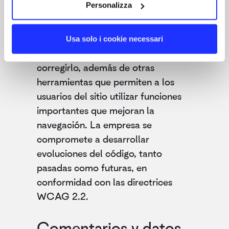
Personalizza
sitio con el fin de identificar barreras
digitales, proporcionando soporte
compatible que explica el error y
Usa solo i cookie necessari
propone un código alternativo para
corregirlo, además de otras
herramientas que permiten a los
usuarios del sitio utilizar funciones
importantes que mejoran la
navegación. La empresa se
compromete a desarrollar
evoluciones del código, tanto
pasadas como futuras, en
conformidad con las directrices
WCAG 2.2.
Comentarios y datos