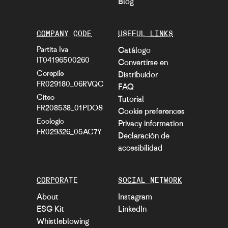
Blog
COMPANY CODE
USEFUL LINKS
Partita Iva
Catálogo
IT04196500260
Convertirse en
Corepile
Distribuidor
FR029180_06RVQC
FAQ
Citeo
Tutorial
FR208538_01PDOS
Cookie preferences
Ecologic
Privacy information
FR029326_05AC7Y
Declaración de
accesibilidad
CORPORATE
SOCIAL NETWORK
About
Instagram
ESG Kit
LinkedIn
Whistleblowing