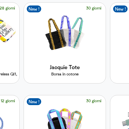
28 giorni
30 giorni
New !
New !
Jacquie Tote
eless Qi1,
Borsa in cotone
12 giorni
30 giorni
New !