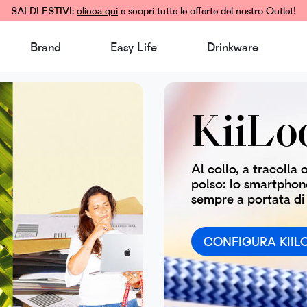
SALDI ESTIVI:
clicca qui
e scopri tutte le offerte del nostro Outlet!
Brand
Easy Life
Drinkware
KiiLo
Al collo, a tracolla o
polso: lo smartphon
sempre a portata di
CONFIGURA KIIL