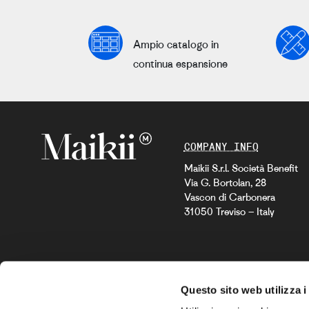
Ampio catalogo in
continua espansione
COMPANY INFO
Maikii S.r.l. Società Benefit
Via G. Bortolan, 28
Vascon di Carbonera
31050 Treviso – Italy
Questo sito web utilizza i