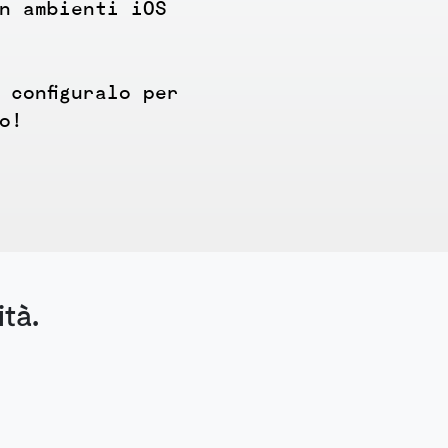
in ambienti iOS
 configuralo per
o!
tà.