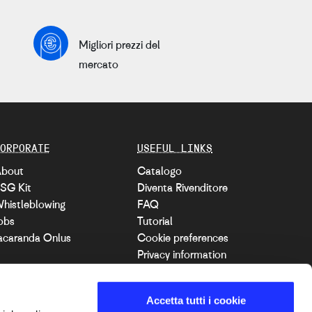
Migliori prezzi del
mercato
ORPORATE
USEFUL LINKS
bout
Catalogo
SG Kit
Diventa Rivenditore
histleblowing
FAQ
obs
Tutorial
acaranda Onlus
Cookie preferences
Privacy information
Dichiarazione di
accessibilità
Accetta tutti i cookie