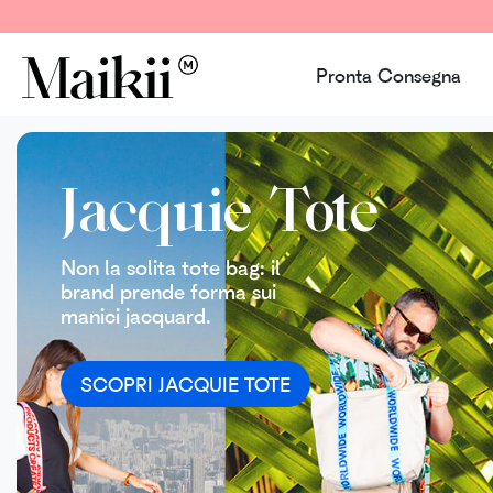
Pronta Consegna
Jacquie Tote
Non la solita tote bag: il
brand prende forma sui
manici jacquard.
SCOPRI JACQUIE TOTE