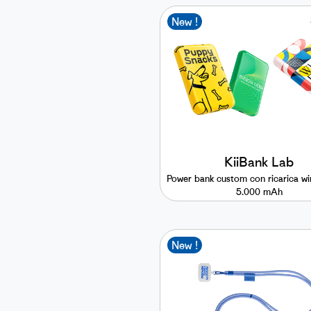
New !
KiiBank Lab
Power bank custom con ricarica wir
5.000 mAh
New !