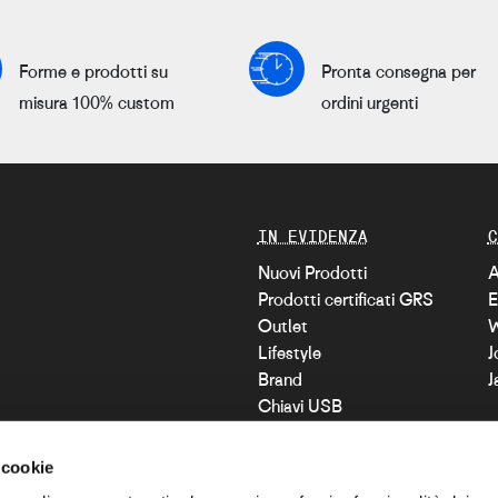
Forme e prodotti su
Pronta consegna per
misura 100% custom
ordini urgenti
IN EVIDENZA
C
Nuovi Prodotti
A
Prodotti certificati GRS
E
Outlet
W
Lifestyle
J
Brand
J
Chiavi USB
100% Custom
Blog
 cookie