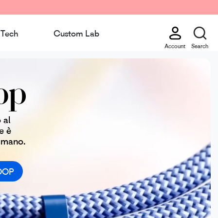
Tech
Custom Lab
Account
Search
op
 al
e è
 mano.
OOP