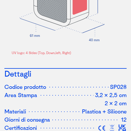
61 mm
40 mm
UV logo: 4 Sides (
T
o
p
,
D
o
wn,l
e
ft, Rig
h
t)
Dettagli
Codice prodotto
SP028
Area Stampa
3,2 × 2,5 cm
2 × 2 cm
Materiali
Plastica + Silicone
Giorni di consegna
12
Certificazioni