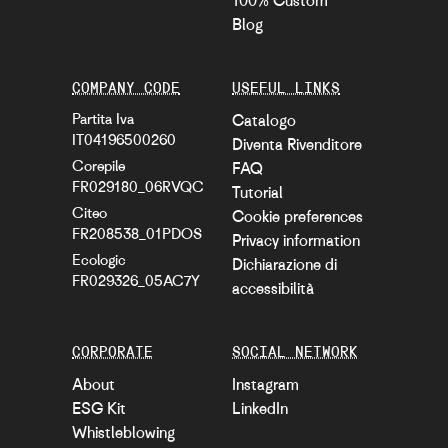
100% Custom
Blog
COMPANY CODE
USEFUL LINKS
Partita Iva
Catalogo
IT04196500260
Diventa Rivenditore
Corepile
FAQ
FR029180_06RVQC
Tutorial
Citeo
Cookie preferences
FR208538_01PDOS
Privacy information
Ecologic
Dichiarazione di
FR029326_05AC7Y
accessibilità
CORPORATE
SOCIAL NETWORK
About
Instagram
ESG Kit
LinkedIn
Whistleblowing