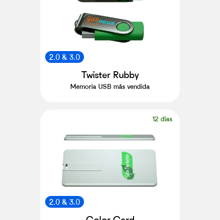
2.0 & 3.0
Twister Rubby
Memoria USB más vendida
12 días
2.0 & 3.0
Color Card