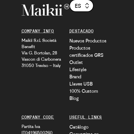
ES
COMPANY INFO
DESTACADO
Maikii S.r.l. Società
Nuevos Productos
Benefit
Productos
Via G. Bortolan, 28
certificados GRS
Vascon di Carbonera
Outlet
31050 Treviso – Italy
Lifestyle
Brand
Llaves USB
100% Custom
Blog
COMPANY CODE
USEFUL LINKS
Partita Iva
Catálogo
IT04196500260