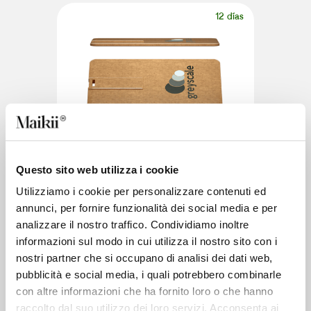
12 días
2.0 & 3.0
Color Card ECO
Questo sito web utilizza i cookie
Llave USB en plástico reciclado
Utilizziamo i cookie per personalizzare contenuti ed
annunci, per fornire funzionalità dei social media e per
14 días
analizzare il nostro traffico. Condividiamo inoltre
informazioni sul modo in cui utilizza il nostro sito con i
nostri partner che si occupano di analisi dei dati web,
pubblicità e social media, i quali potrebbero combinarle
con altre informazioni che ha fornito loro o che hanno
raccolto dal suo utilizzo dei loro servizi. Acconsenta ai