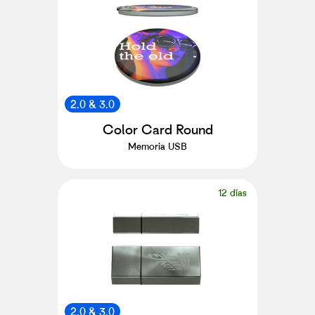
2.0 & 3.0
Color Card Round
Memoria USB
12 días
2.0 & 3.0