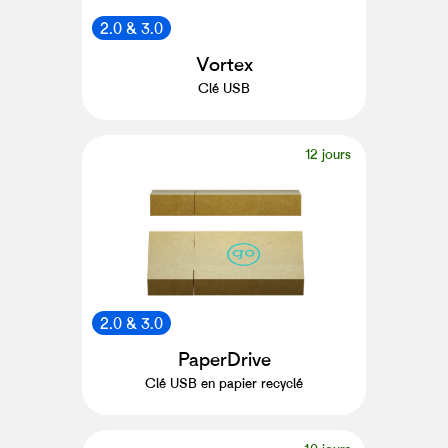
2.0 & 3.0
Vortex
Clé USB
12 jours
2.0 & 3.0
PaperDrive
Clé USB en papier recyclé