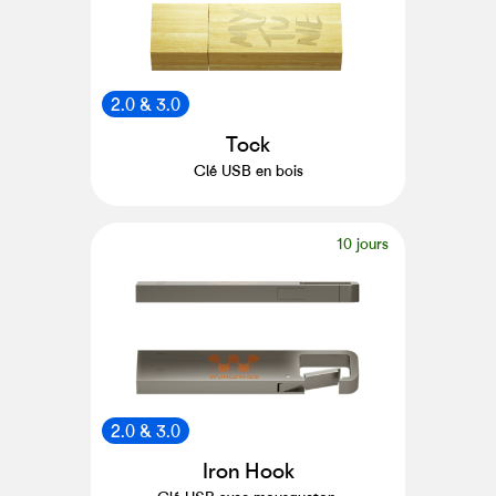
2.0 & 3.0
Tock
Clé USB en bois
10 jours
2.0 & 3.0
Iron Hook