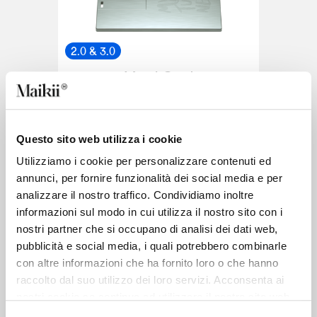
2.0 & 3.0
Metal Card
Clé USB
Questo sito web utilizza i cookie
10 jours
Utilizziamo i cookie per personalizzare contenuti ed
annunci, per fornire funzionalità dei social media e per
analizzare il nostro traffico. Condividiamo inoltre
informazioni sul modo in cui utilizza il nostro sito con i
nostri partner che si occupano di analisi dei dati web,
pubblicità e social media, i quali potrebbero combinarle
2.0 & 3.0
con altre informazioni che ha fornito loro o che hanno
raccolto dal suo utilizzo dei loro servizi. Acconsenta ai
Chic
nostri cookie se continua ad utilizzare il nostro sito web.
Clé USB