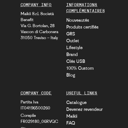
COMPANY INFO
INFORMATIONS
COMPLÉMENTAIRES
Maikii S.r.l. Società
Benefit
Nouveautés
Via G. Bortolan, 28
Produits certifiés
Vascon di Carbonera
GRS
31050 Treviso – Italy
Outlet
Lifestyle
Brand
Clés USB
100% Custom
Blog
COMPANY CODE
USEFUL LINKS
Partita Iva
Catalogue
IT04196500260
Devenez revendeur
Corepile
Maikii
FR029180_06RVQC
FAQ