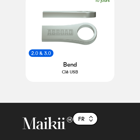
10 jours
2.0 & 3.0
Bend
Clé USB
FR