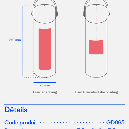
210 mm
7
5 mm
L
aser eng
r
aving
Di
r
ect
-
T
r
an
s
f
er-Film pri
n
ting
Détails
Code produit
GD065