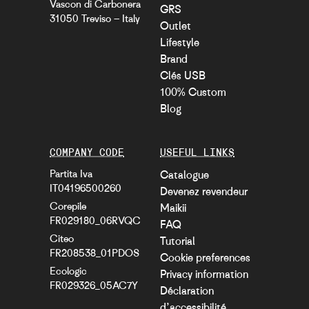
Vascon di Carbonera
GRS
31050 Treviso – Italy
Outlet
Lifestyle
Brand
Clés USB
100% Custom
Blog
COMPANY CODE
USEFUL LINKS
Partita Iva
Catalogue
IT04196500260
Devenez revendeur
Corepile
Maikii
FR029180_06RVQC
FAQ
Citeo
Tutorial
FR208538_01PDOS
Cookie preferences
Ecologic
Privacy information
FR029326_05AC7Y
Déclaration
d’accessibilité