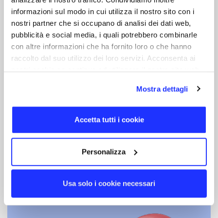
informazioni sul modo in cui utilizza il nostro sito con i
nostri partner che si occupano di analisi dei dati web,
pubblicità e social media, i quali potrebbero combinarle
con altre informazioni che ha fornito loro o che hanno
raccolto dal suo utilizzo dei loro servizi. Acconsenta ai
nostri cookie se continua ad utilizzare il nostro sito web.
Mostra dettagli
Accetta tutti i cookie
Personnalisable
Personalizza
Vous pouvez personnaliser le produit
avec votre logo grâce à la gravure au
Usa solo i cookie necessari
laser ou à l'impression numérique.