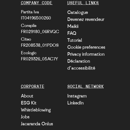
COMPANY CODE
USEFUL LINKS
Partita Iva
Catalogue
IT04196500260
Devenez revendeur
Corepile
Maikii
FR029180_06RVQC
FAQ
Citeo
Tutorial
FR208538_01PDOS
Cookie preferences
Ecologic
Privacy information
FR029326_05AC7Y
Déclaration
d’accessibilité
CORPORATE
SOCIAL NETWORK
About
Instagram
ESG Kit
LinkedIn
Whistleblowing
Jobs
Jacaranda Onlus