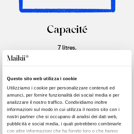
Capacité
7 litres.
Questo sito web utilizza i cookie
Ajoutez la couche
Utilizziamo i cookie per personalizzare contenuti ed
annunci, per fornire funzionalità dei social media e per
thermique.
analizzare il nostro traffico. Condividiamo inoltre
informazioni sul modo in cui utilizza il nostro sito con i
La version standard est dotée d’une
nostri partner che si occupano di analisi dei dati web,
doublure en polyester. Elle peut être
pubblicità e social media, i quali potrebbero combinarle
rendue thermique et déperlante avec
con altre informazioni che ha fornito loro o che hanno