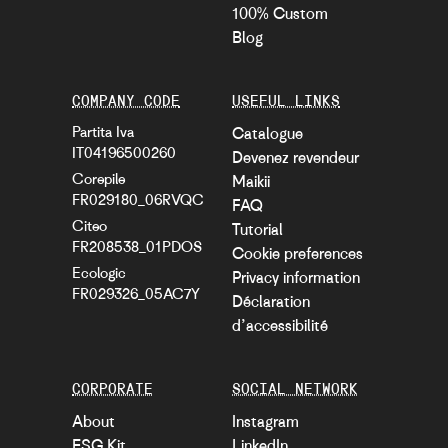
100% Custom
Blog
COMPANY CODE
USEFUL LINKS
Partita Iva
Catalogue
IT04196500260
Devenez revendeur
Corepile
Maikii
FR029180_06RVQC
FAQ
Citeo
Tutorial
FR208538_01PDOS
Cookie preferences
Ecologic
Privacy information
FR029326_05AC7Y
Déclaration
d’accessibilité
CORPORATE
SOCIAL NETWORK
About
Instagram
ESG Kit
LinkedIn