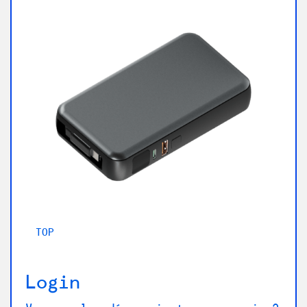
TOP
B
Login