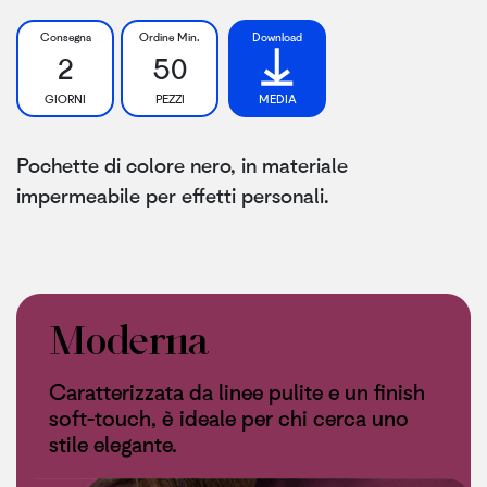
Consegna
Ordine Min.
Download
2
50
GIORNI
PEZZI
MEDIA
Pochette di colore nero, in materiale
impermeabile per effetti personali.
Moderna
Caratterizzata da linee pulite e un finish
soft-touch, è ideale per chi cerca uno
stile elegante.