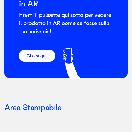
in AR
Premi il pulsante qui sotto per vedere
il prodotto in AR come se fosse sulla
tua scrivania!
Clicca qui
Area Stampabile