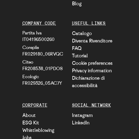
Blog
COMPANY CODE
USEFUL LINKS
Partita Iva
Catalogo
IT04196500260
Diventa Rivenditore
Corepile
FAQ
FR029180_06RVQC
Tutorial
Citeo
Cookie preferences
FR208538_01PDOS
Privacy information
Ecologic
Dichiarazione di
FR029326_05AC7Y
accessibilità
CORPORATE
SOCIAL NETWORK
About
Instagram
ESG Kit
LinkedIn
Whistleblowing
Jobs