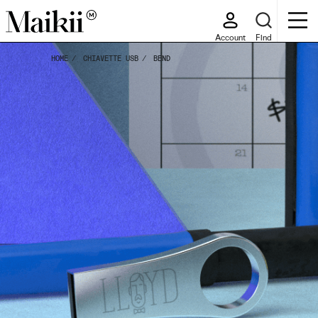
Account
Find
HOME
CHIAVETTE USB
BEND