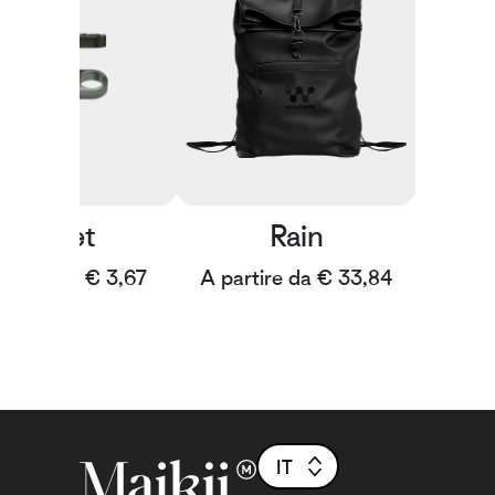
Bullet
Rain
artire da € 3,67
A partire da € 33,84
IT