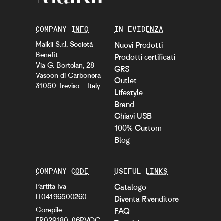
COMPANY INFO
IN EVIDENZA
Maikii S.r.l. Società
Nuovi Prodotti
Benefit
Prodotti certificati
Via G. Bortolan, 28
GRS
Vascon di Carbonera
Outlet
31050 Treviso – Italy
Lifestyle
Brand
Chiavi USB
100% Custom
Blog
COMPANY CODE
USEFUL LINKS
Partita Iva
Catalogo
IT04196500260
Diventa Rivenditore
Corepile
FAQ
FR029180_06RVQC