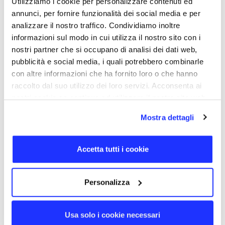
design essenziale. La scocca è personalizzabile con
Utilizziamo i cookie per personalizzare contenuti ed
incisione laser.
annunci, per fornire funzionalità dei social media e per
analizzare il nostro traffico. Condividiamo inoltre
TORNA SU
informazioni sul modo in cui utilizza il nostro sito con i
nostri partner che si occupano di analisi dei dati web,
pubblicità e social media, i quali potrebbero combinarle
DETTAGLI
con altre informazioni che ha fornito loro o che hanno
CODICE PRODOTTO
raccolto dal suo utilizzo dei loro servizi. Acconsenta ai
0008
nostri cookie se continua ad utilizzare il nostro sito web.
DIMENSIONE
4,9 × 2,2 × 0,5 cm
Mostra dettagli
MATERIALI
Metallo
GIORNI DI CONSEGNA
Accetta tutti i cookie
10
CERTIFICAZIONI
Personalizza
SERVIZI DIGITALI
Dati cancellabili, Icona, Rinominazione, Dati non cancellabili
Usa solo i cookie necessari