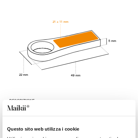
21 × 11 mm
5 mm
22 mm
49 mm
DESCRIZIONE
Chiavetta USB in metallo disponibile nel colore argento.
Il chip di memoria è alloggiato all’interno della scocca,
mentre l’altra estremità termina con una grande
apertura a cerchio funzionale al passaggio di lacci o
Questo sito web utilizza i cookie
accessori. Questa chiave USB ha dimensioni contenute e