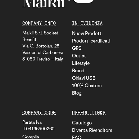
COMPANY INFO
IN EVIDENZA
Maikii S.r.l. Società
Nuovi Prodotti
Benefit
Prodotti certificati
Via G. Bortolan, 28
GRS
Vascon di Carbonera
Outlet
31050 Treviso – Italy
Lifestyle
Brand
Chiavi USB
100% Custom
Blog
COMPANY CODE
USEFUL LINKS
Partita Iva
Catalogo
IT04196500260
Diventa Rivenditore
Corepile
FAQ