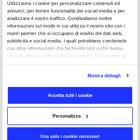
disponibile nel colore argento e la scocca in metallo è
Utilizziamo i cookie per personalizzare contenuti ed
personalizzabile con incisione laser.
annunci, per fornire funzionalità dei social media e per
analizzare il nostro traffico. Condividiamo inoltre
TORNA SU
informazioni sul modo in cui utilizza il nostro sito con i
nostri partner che si occupano di analisi dei dati web,
DETTAGLI
pubblicità e social media, i quali potrebbero combinarle
CODICE PRODOTTO
con altre informazioni che ha fornito loro o che hanno
0009
raccolto dal suo utilizzo dei loro servizi. Acconsenta ai
DIMENSIONE
nostri cookie se continua ad utilizzare il nostro sito web.
7,7 × 2,0 × 0,5 cm
Mostra dettagli
MATERIALI
Metallo
GIORNI DI CONSEGNA
Accetta tutti i cookie
10
CERTIFICAZIONI
Personalizza
SERVIZI DIGITALI
Dati cancellabili, Icona, Rinominazione, Dati non cancellabili
Usa solo i cookie necessari