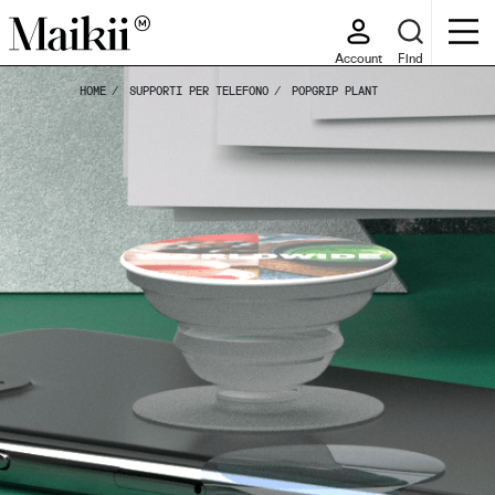
Account
Find
HOME
SUPPORTI PER TELEFONO
POPGRIP PLANT