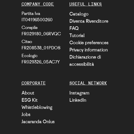
COMPANY CODE
USEFUL LINKS
Partita Iva
Catalogo
IT04196500260
Diventa Rivenditore
Corepile
FAQ
FR029180_06RVQC
Tutorial
Citeo
Cookie preferences
FR208538_01PDOS
Privacy information
Ecologic
Dichiarazione di
FR029326_05AC7Y
accessibilità
CORPORATE
SOCIAL NETWORK
About
Instagram
ESG Kit
LinkedIn
Whistleblowing
Jobs
Jacaranda Onlus