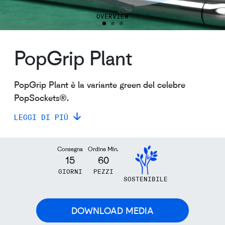
OVERVIEW
PopGrip Plant
PopGrip Plant è la variante green del celebre
PopSockets®.
LEGGI DI PIÚ
Consegna
Ordine Min.
15
60
GIORNI
PEZZI
SOSTENIBILE
DOWNLOAD MEDIA