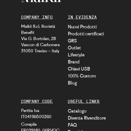
COMPANY INFO
IN EVIDENZA
Maikii S.r.l. Società
Nuovi Prodotti
Benefit
Prodotti certificati
Via G. Bortolan, 28
GRS
Vascon di Carbonera
Outlet
31050 Treviso – Italy
Lifestyle
Brand
Chiavi USB
100% Custom
Blog
COMPANY CODE
USEFUL LINKS
Partita Iva
Catalogo
IT04196500260
Diventa Rivenditore
Corepile
FAQ
FR029180_06RVQC