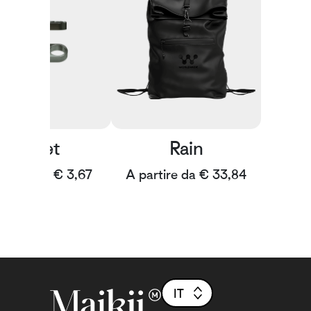
Bullet
Rain
artire da € 3,67
A partire da € 33,84
IT