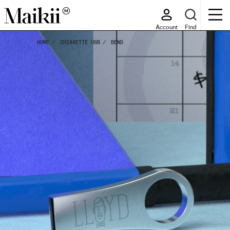
Account
Find
HOME
CHIAVETTE USB
BEND