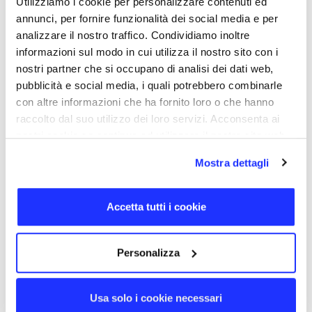
design essenziale. La scocca è personalizzabile con
Utilizziamo i cookie per personalizzare contenuti ed
incisione laser.
annunci, per fornire funzionalità dei social media e per
analizzare il nostro traffico. Condividiamo inoltre
TORNA SU
informazioni sul modo in cui utilizza il nostro sito con i
nostri partner che si occupano di analisi dei dati web,
pubblicità e social media, i quali potrebbero combinarle
DETTAGLI
con altre informazioni che ha fornito loro o che hanno
CODICE PRODOTTO
raccolto dal suo utilizzo dei loro servizi. Acconsenta ai
0008
nostri cookie se continua ad utilizzare il nostro sito web.
DIMENSIONE
4,9 × 2,2 × 0,5 cm
Mostra dettagli
MATERIALI
Metallo
GIORNI DI CONSEGNA
Accetta tutti i cookie
10
CERTIFICAZIONI
Personalizza
SERVIZI DIGITALI
Dati cancellabili, Icona, Rinominazione, Dati non cancellabili
Usa solo i cookie necessari