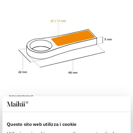
21 × 11 mm
5 mm
22 mm
49 mm
DESCRIZIONE
Chiavetta USB in metallo disponibile nel colore argento.
Il chip di memoria è alloggiato all’interno della scocca,
mentre l’altra estremità termina con una grande
apertura a cerchio funzionale al passaggio di lacci o
Questo sito web utilizza i cookie
accessori. Questa chiave USB ha dimensioni contenute e