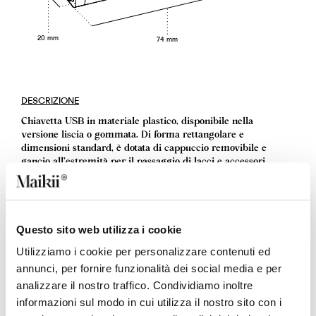
20 mm
74 mm
DESCRIZIONE
Chiavetta USB in materiale plastico, disponibile nella
versione liscia o gommata. Di forma rettangolare e
dimensioni standard, è dotata di cappuccio removibile e
gancio all'estremità per il passaggio di lacci e accessori.
Personalizzabile su entrambi i lati in serigrafia e
quadricromia.
TORNA SU
Questo sito web utilizza i cookie
Utilizziamo i cookie per personalizzare contenuti ed
DETTAGLI
annunci, per fornire funzionalità dei social media e per
CODICE PRODOTTO
analizzare il nostro traffico. Condividiamo inoltre
1051
informazioni sul modo in cui utilizza il nostro sito con i
DIMENSIONE