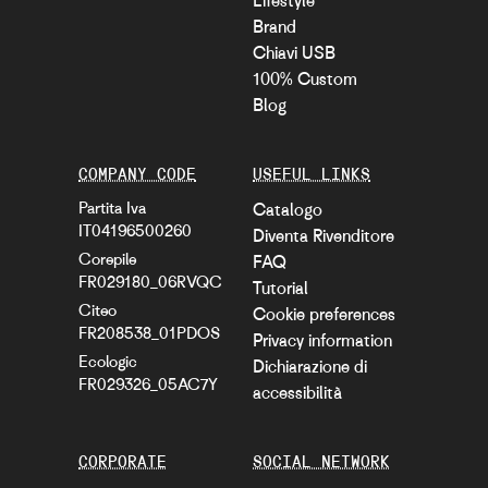
Lifestyle
Brand
Chiavi USB
100% Custom
Blog
COMPANY CODE
USEFUL LINKS
Partita Iva
Catalogo
IT04196500260
Diventa Rivenditore
Corepile
FAQ
FR029180_06RVQC
Tutorial
Citeo
Cookie preferences
FR208538_01PDOS
Privacy information
Ecologic
Dichiarazione di
FR029326_05AC7Y
accessibilità
CORPORATE
SOCIAL NETWORK