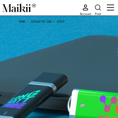
Account
Find
HOME
CHIAVETTE USB
STIFF