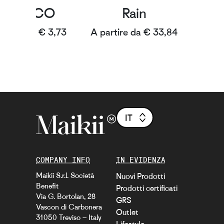
Stiff ECO
Rain
artire da € 3,73
A partire da € 33,84
IT
COMPANY INFO
IN EVIDENZA
Maikii S.r.l. Società
Nuovi Prodotti
Benefit
Prodotti certificati
Via G. Bortolan, 28
GRS
Vascon di Carbonera
Outlet
31050 Treviso – Italy