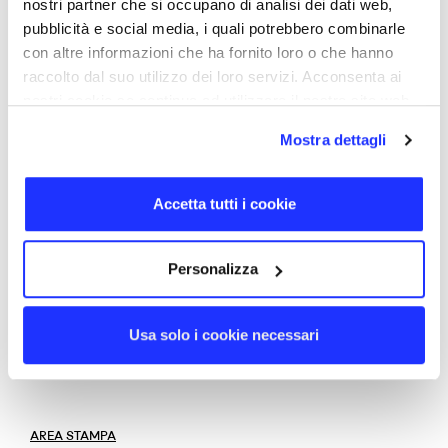
nostri partner che si occupano di analisi dei dati web,
7,4 × 2,0 cm
pubblicità e social media, i quali potrebbero combinarle
MATERIALI
con altre informazioni che ha fornito loro o che hanno
Plastica lucida, Plastica gommata
raccolto dal suo utilizzo dei loro servizi. Acconsenta ai
GIORNI DI CONSEGNA
nostri cookie se continua ad utilizzare il nostro sito web.
10
CERTIFICAZIONI
Mostra dettagli
SERVIZI DIGITALI
Accetta tutti i cookie
Dati cancellabili, Icona, Rinominazione, Dati non cancellabili
Personalizza
PERSONALIZZAZIONE
STAMPA
Serigrafia, Quadricromia, Stampa UV
Usa solo i cookie necessari
DETTAGLI
AREA STAMPA