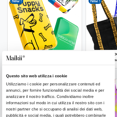
New !
New !
KiiBank Lab
Jac
Power bank de 5.000 mAh personalizado con
Bols
carga inalámbrica Qi1
Questo sito web utilizza i cookie
12 días
Utilizziamo i cookie per personalizzare contenuti ed
New !
New !
annunci, per fornire funzionalità dei social media e per
analizzare il nostro traffico. Condividiamo inoltre
informazioni sul modo in cui utilizza il nostro sito con i
nostri partner che si occupano di analisi dei dati web,
pubblicità e social media, i quali potrebbero combinarle