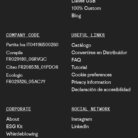
Llaves USB
100% Custom
Blog
COMPANY CODE
USEFUL LINKS
Partita Iva IT04196500260
Catálogo
Convertirse en Distribuidor
Corepile
FR029180_06RVQC
FAQ
Citeo FR208538_01PDOS
Tutorial
Cookie preferences
Ecologic
FR029326_05AC7Y
Privacy information
Declaración de accesibilidad
CORPORATE
SOCIAL NETWORK
About
Instagram
ESG Kit
LinkedIn
Whistleblowing