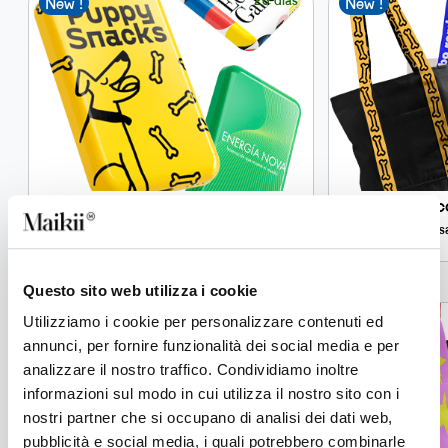
New !
New !
KiiBank Lab
Jac
Power bank de 5.000 mAh personalizado con
Bols
carga inalámbrica Qi1
Questo sito web utilizza i cookie
12 días
Utilizziamo i cookie per personalizzare contenuti ed
New !
New !
annunci, per fornire funzionalità dei social media e per
analizzare il nostro traffico. Condividiamo inoltre
informazioni sul modo in cui utilizza il nostro sito con i
nostri partner che si occupano di analisi dei dati web,
pubblicità e social media, i quali potrebbero combinarle