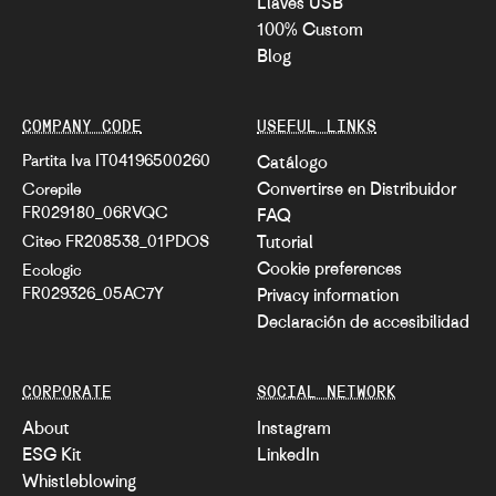
Llaves USB
100% Custom
Blog
COMPANY CODE
USEFUL LINKS
Partita Iva IT04196500260
Catálogo
Convertirse en Distribuidor
Corepile
FR029180_06RVQC
FAQ
Citeo FR208538_01PDOS
Tutorial
Cookie preferences
Ecologic
FR029326_05AC7Y
Privacy information
Declaración de accesibilidad
CORPORATE
SOCIAL NETWORK
About
Instagram
ESG Kit
LinkedIn
Whistleblowing