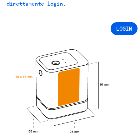
direttamente login.
LOGIN
45 × 65 mm
91 mm
55 mm
75 mm