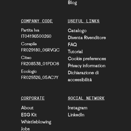
Blog
COMPANY CODE
USEFUL LINKS
Partita Iva
Catalogo
IT04196500260
Diventa Rivenditore
Corepile
FAQ
FR029180_06RVQC
Tutorial
Citeo
Cookie preferences
FR208538_01PDOS
Privacy information
Ecologic
Dichiarazione di
FR029326_05AC7Y
accessibilità
CORPORATE
SOCIAL NETWORK
About
Instagram
ESG Kit
LinkedIn
Whistleblowing
Jobs