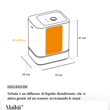
91 mm
45 × 65 mm
55 mm
75 mm
DESCRIZIONE
Nebula è un diffusore di liquido disinfettante che si
attiva grazie ad un sensore avvicinando le mani
all’erogatore. Questo prodotto è composto da un
contenitore da 45ml inserito in una scocca in plastica