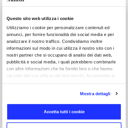
Questo sito web utilizza i cookie
Utilizziamo i cookie per personalizzare contenuti ed
annunci, per fornire funzionalità dei social media e per
analizzare il nostro traffico. Condividiamo inoltre
informazioni sul modo in cui utilizza il nostro sito con i
nostri partner che si occupano di analisi dei dati web,
pubblicità e social media, i quali potrebbero combinarle
con altre informazioni che ha fornito loro o che hanno
raccolto dal suo utilizzo dei loro servizi. Acconsenta ai
nostri cookie se continua ad utilizzare il nostro sito web.
Handy
Supporto per telefono e portacarte magnetico.
Mostra dettagli
15 giorni
Accetta tutti i cookie