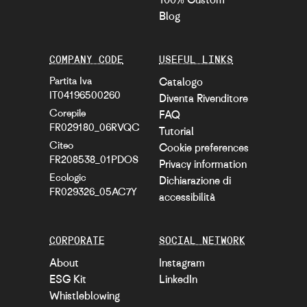
Blog
COMPANY CODE
USEFUL LINKS
Partita Iva
Catalogo
IT04196500260
Diventa Rivenditore
Corepile
FAQ
FR029180_06RVQC
Tutorial
Citeo
Cookie preferences
FR208538_01PDOS
Privacy information
Ecologic
Dichiarazione di
FR029326_05AC7Y
accessibilità
CORPORATE
SOCIAL NETWORK
About
Instagram
ESG Kit
LinkedIn
Whistleblowing