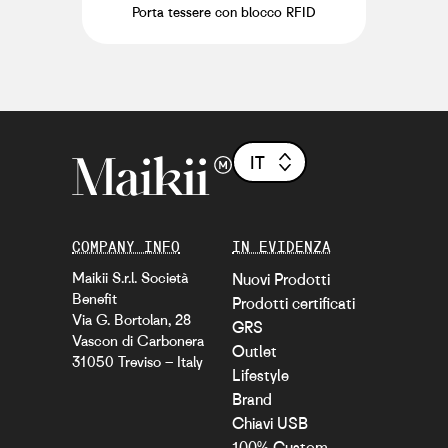
Porta tessere con blocco RFID
IT
COMPANY INFO
IN EVIDENZA
Maikii S.r.l. Società
Nuovi Prodotti
Benefit
Prodotti certificati
Via G. Bortolan, 28
GRS
Vascon di Carbonera
Outlet
31050 Treviso – Italy
Lifestyle
Brand
Chiavi USB
100% Custom