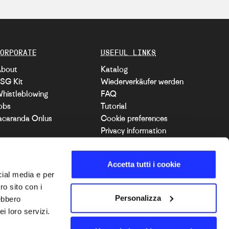
ORPORATE
USEFUL LINKS
bout
Katalog
SG Kit
Wiederverkäufer werden
histleblowing
FAQ
obs
Tutorial
acaranda Onlus
Cookie preferences
Privacy information
Barrierefreiheitserklärung
Accetta tutti i cookie
cial media e per
ro sito con i
DE
Personalizza
rebbero
i loro servizi.