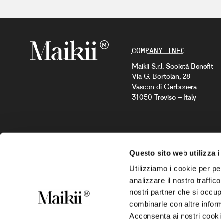
COMPANY INFO
Maikii S.r.l. Società Benefit
Via G. Bortolan, 28
Vascon di Carbonera
31050 Treviso – Italy
Questo sito web utilizza i
Utilizziamo i cookie per pe
analizzare il nostro traffic
COMPANY CODE
nostri partner che si occup
Partita Iva IT04196500260
combinarle con altre inform
Corepile FR029180_06RVQ
Acconsenta ai nostri cookie