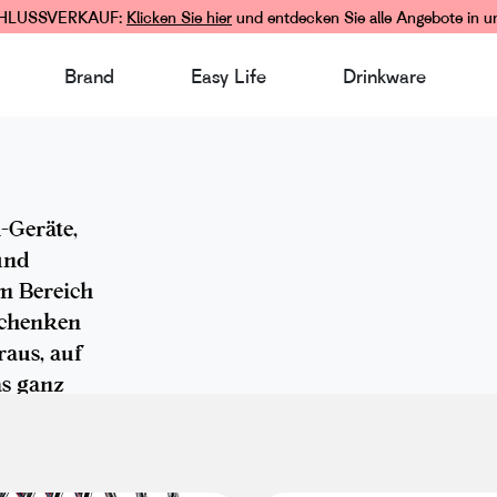
LUSSVERKAUF:
Klicken Sie hier
und entdecken Sie alle Angebote in u
Brand
Easy Life
Drinkware
-Geräte,
und
em Bereich
schenken
raus, auf
as ganz