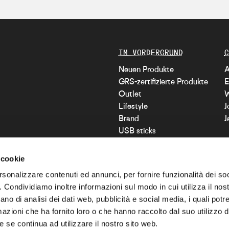
IM VORDERGRUND
C
Neuen Produkte
A
GRS-zertifizierte Produkte
E
Outlet
W
Lifestyle
J
Brand
J
USB sticks
100% Custom
Blog
 cookie
rsonalizzare contenuti ed annunci, per fornire funzionalità dei so
o. Condividiamo inoltre informazioni sul modo in cui utilizza il nost
SOCIAL NETWORK
ano di analisi dei dati web, pubblicità e social media, i quali pot
Instagram
azioni che ha fornito loro o che hanno raccolto dal suo utilizzo de
LinkedIn
C
 se continua ad utilizzare il nostro sito web.