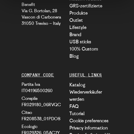
Benefit
GRS-zertifizierte
Via G. Bortolan, 28
Produkte
Vascon di Carbonera
Outlet
31050 Treviso – Italy
Lifestyle
Brand
USB sticks
100% Custom
Blog
COMPANY CODE
USEFUL LINKS
Partita Iva
Katalog
IT04196500260
Wiederverkäufer
Corepile
werden
FR029180_06RVQC
FAQ
Citeo
Tutorial
FR208538_01PDOS
Cookie preferences
Ecologic
Privacy information
FR029326_05AC7Y