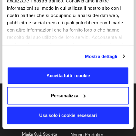
analizzare il nostro traffico. Condividiamo inoltre
informazioni sul modo in cui utilizza il nostro sito con i
nostri partner che si occupano di analisi dei dati web,
pubblicità e social media, i quali potrebbero combinarle
con altre informazioni che ha fornito loro o che hanno
raccolto dal suo utilizzo dei loro servizi. Acconsenta ai
nostri cookie se continua ad utilizzare il nostro sito web.
PopGrip
Original und patentiert by PopSockets
Mostra dettagli
Accetta tutti i cookie
Personalizza
DE
Usa solo i cookie necessari
COMPANY INFO
IM VORDERGRUND
Maikii S.r.l. Società
Neuen Produkte