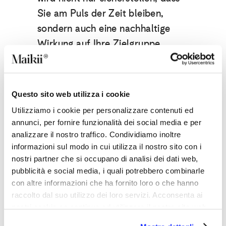
Sie am Puls der Zeit bleiben,
sondern auch eine nachhaltige
Wirkung auf Ihre Zielgruppe
haben.
Bereiten Sie sich darauf vor, mit
Questo sito web utilizza i cookie
Werbeartikeln, die den neuesten
Trends folgen und die ständig
Utilizziamo i cookie per personalizzare contenuti ed
annunci, per fornire funzionalità dei social media e per
steigenden Erwartungen der
analizzare il nostro traffico. Condividiamo inoltre
Verbraucher erfüllen, zu
informazioni sul modo in cui utilizza il nostro sito con i
überraschen und sich abzuheben
!
nostri partner che si occupano di analisi dei dati web,
pubblicità e social media, i quali potrebbero combinarle
Melden Sie sich für unseren
con altre informazioni che ha fornito loro o che hanno
raccolto dal suo utilizzo dei loro servizi. Acconsenta ai
Newsletter an und verpassen Sie
nostri cookie se continua ad utilizzare il nostro sito web.
nicht die Neuigkeiten auf