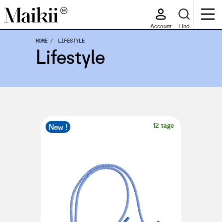
Account
Find
HOME
LIFESTYLE
Lifestyle
12 tage
New !