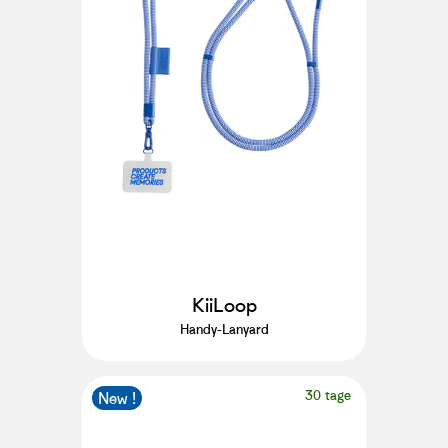
KiiLoop
Handy-Lanyard
30 tage
New !