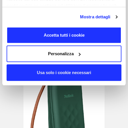
nostri cookie se continua ad utilizzare il nostro sito web.
Mostra dettagli
Relaxa
Muskelmassager
Accetta tutti i cookie
17 tage
Personalizza
Usa solo i cookie necessari