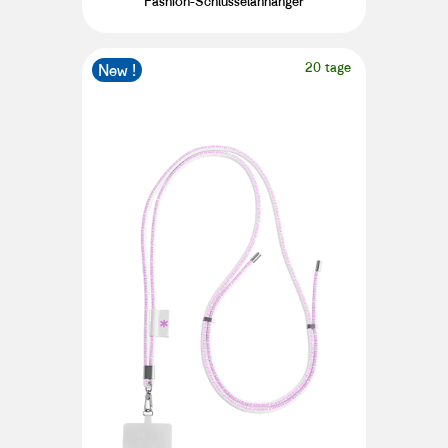
Fashion-Schlüsselanhänger
20 tage
New !