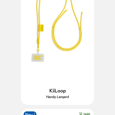
KiiLoop
Handy-Lanyard
12 tage
New !