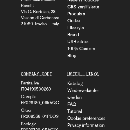
Benefit
GRS-zertifizierte
Via G. Bortolan, 28
Produkte
Vascon di Carbonera
Outlet
31050 Treviso – Italy
Lifestyle
Brand
USB sticks
100% Custom
Blog
COMPANY CODE
USEFUL LINKS
Partita Iva
Katalog
IT04196500260
Wiederverkäufer
Corepile
werden
FR029180_06RVQC
FAQ
Citeo
Tutorial
FR208538_01PDOS
Cookie preferences
Ecologic
Privacy information
FR029326_05AC7Y