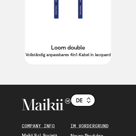
Loom double
Vollständig anpassbares 4in1-Kabel in Jacquard
DE
COMPANY INFO
IM VORDERGRUND
Maikii S.r.l. Società
Neuen Produkte