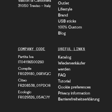
Vascon di Carbonera
Outlet
31050 Treviso – Italy
Lifestyle
Brand
USB sticks
100% Custom
Blog
COMPANY CODE
USEFUL LINKS
Partita Iva
Katalog
IT04196500260
Wiederverkäufer
Corepile
werden
FR029180_06RVQC
FAQ
Citeo
Tutorial
FR208538_01PDOS
Cookie preferences
Ecologic
Privacy information
FR029326_05AC7Y
Barrierefreiheitserklärung