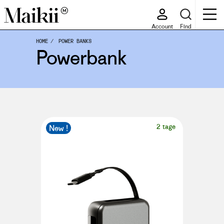
Account
Find
HOME
POWER BANKS
Powerbank
2 tage
New !