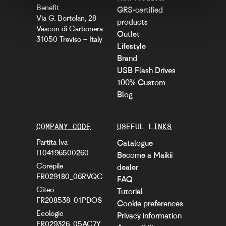
Benefit
GRS-certified
Via G. Bortolan, 28
products
Vascon di Carbonera
Outlet
31050 Treviso – Italy
Lifestyle
Brand
USB Flash Drives
100% Custom
Blog
COMPANY CODE
USEFUL LINKS
Partita Iva
Catalogue
IT04196500260
Become a Maikii
Corepile
dealer
FR029180_06RVQC
FAQ
Citeo
Tutorial
FR208538_01PDOS
Cookie preferences
Ecologic
Privacy information
FR029326_05AC7Y