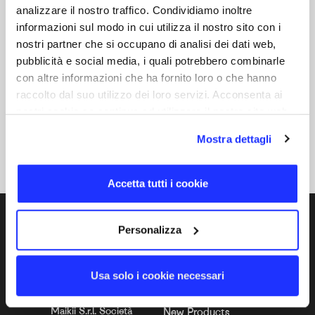
analizzare il nostro traffico. Condividiamo inoltre
informazioni sul modo in cui utilizza il nostro sito con i
nostri partner che si occupano di analisi dei dati web,
pubblicità e social media, i quali potrebbero combinarle
con altre informazioni che ha fornito loro o che hanno
raccolto dal suo utilizzo dei loro servizi. Acconsenta ai
PopGrip
nostri cookie se continua ad utilizzare il nostro sito web.
Original and patented by PopSockets
Mostra dettagli
Accetta tutti i cookie
EN
Personalizza
Usa solo i cookie necessari
COMPANY INFO
HIGHLIGHTS
Maikii S.r.l. Società
New Products