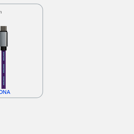
m
IONA