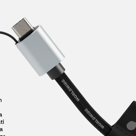
n
a
ti
la