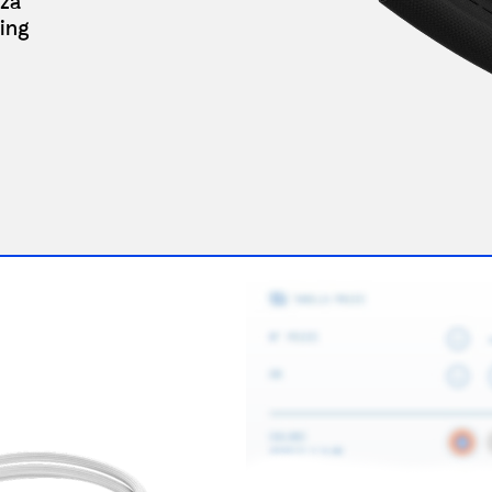
nza
ing