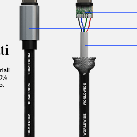
ti
iali
00%
o,