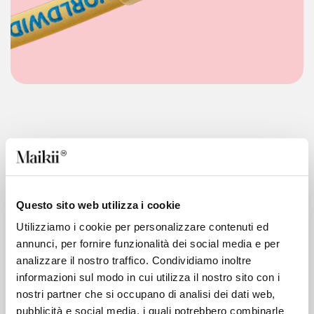
Materiali riciclati
I cavi interni sono realizzati con materiali
sostenibili: 100% stagno riciclato, 100%
Questo sito web utilizza i cookie
TPE riciclato, 100% alluminio riciclato,
Utilizziamo i cookie per personalizzare contenuti ed
50% rame riciclato.
annunci, per fornire funzionalità dei social media e per
analizzare il nostro traffico. Condividiamo inoltre
informazioni sul modo in cui utilizza il nostro sito con i
nostri partner che si occupano di analisi dei dati web,
pubblicità e social media, i quali potrebbero combinarle