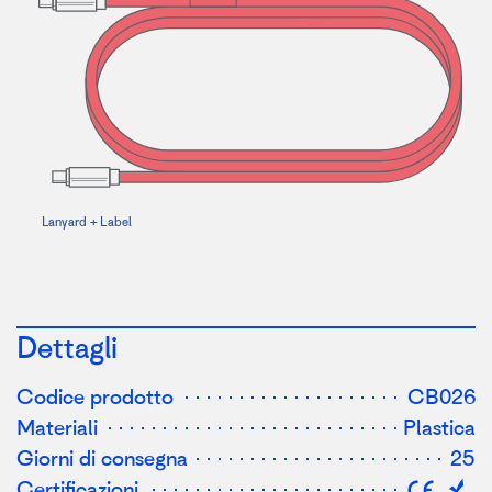
L
a
ny
a
r
d +
L
abel
Dettagli
Codice prodotto
CB026
Materiali
Plastica
Giorni di consegna
25
Certificazioni