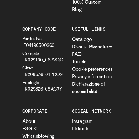
100% Custom
Blog
COMPANY CODE
USEFUL LINKS
Partita Iva
Catalogo
IT04196500260
Diventa Rivenditore
Corepile
FAQ
FR029180_06RVQC
Tutorial
Citeo
Cookie preferences
FR208538_01PDOS
Privacy information
Ecologic
Dichiarazione di
FR029326_05AC7Y
accessibilità
CORPORATE
SOCIAL NETWORK
About
Instagram
ESG Kit
LinkedIn
Whistleblowing