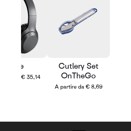
Tune
Cutlery Set
OnTheGo
artire da € 35,14
A partire da € 8,69