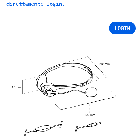
direttamente login.
LOGIN
140 mm
47 mm
170 mm