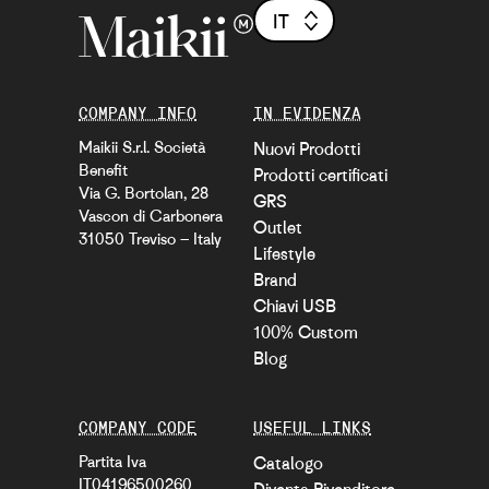
IT
COMPANY INFO
IN EVIDENZA
Maikii S.r.l. Società
Nuovi Prodotti
Benefit
Prodotti certificati
Via G. Bortolan, 28
GRS
Vascon di Carbonera
Outlet
31050 Treviso – Italy
Lifestyle
Brand
Chiavi USB
100% Custom
Blog
COMPANY CODE
USEFUL LINKS
Partita Iva
Catalogo
IT04196500260
Diventa Rivenditore