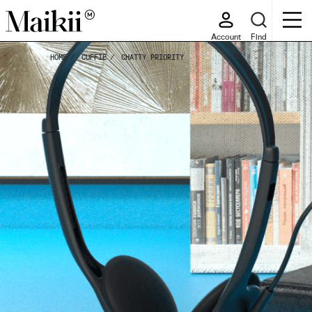
Account
Find
HOME
CUFFIE
CHATTY PRIORITY