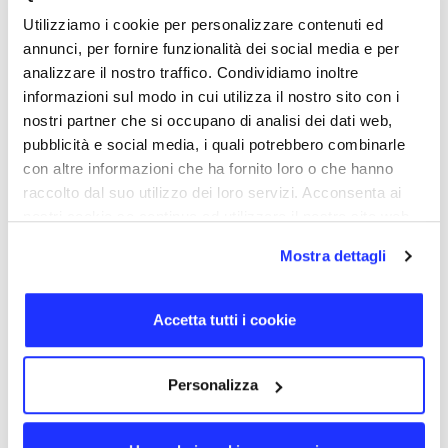
agli auricolari con rivestimento in spugna sono leggere e
Utilizziamo i cookie per personalizzare contenuti ed
comode da indossare, anche per molte ore. L’archetto è
regolabile e il braccio del microfono è flessibile, per
annunci, per fornire funzionalità dei social media e per
adattare la cuffia alla propria morfologia. Quando non si
analizzare il nostro traffico. Condividiamo inoltre
è in conversazione si può allontanare il microfono dal
informazioni sul modo in cui utilizza il nostro sito con i
viso. Le cuffie hanno uno speaker da 100 dB e microfono
nostri partner che si occupano di analisi dei dati web,
da 38dB con cancellazione di rumore. Il controllo del
volume si trova sul cavo da 1,5 metri con jack da 3,5
pubblicità e social media, i quali potrebbero combinarle
mm, e la sua superficie è personalizzabile con logo
con altre informazioni che ha fornito loro o che hanno
stampato in serigrafia fino a due colori. Può essere
raccolto dal suo utilizzo dei loro servizi. Acconsenta ai
spedita dalla nostra sede entro 24/48 ore dalla conferma
nostri cookie se continua ad utilizzare il nostro sito web.
dell’ordine, la consegna avviene in 24 o 72 ore a seconda
della zona di destinazione.
Mostra dettagli
TORNA SU
Accetta tutti i cookie
DETTAGLI
CODICE PRODOTTO
Personalizza
HP907
DIMENSIONE
15,8 × 14 × 4,7 cm