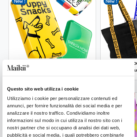
New !
New !
KiiBank Lab
Jac
5.000 mAh Custom-Powerbank mit Qi1-
Bau
Wireless-Ladung
Questo sito web utilizza i cookie
12 tage
Utilizziamo i cookie per personalizzare contenuti ed
New !
New !
annunci, per fornire funzionalità dei social media e per
analizzare il nostro traffico. Condividiamo inoltre
informazioni sul modo in cui utilizza il nostro sito con i
nostri partner che si occupano di analisi dei dati web,
pubblicità e social media, i quali potrebbero combinarle