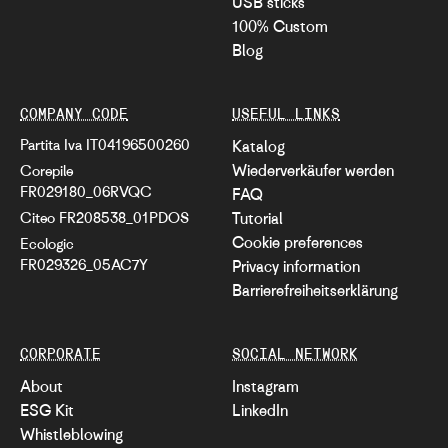
USB sticks
100% Custom
Blog
COMPANY CODE
USEFUL LINKS
Partita Iva IT04196500260
Katalog
Wiederverkäufer werden
Corepile
FR029180_06RVQC
FAQ
Citeo FR208538_01PDOS
Tutorial
Cookie preferences
Ecologic
FR029326_05AC7Y
Privacy information
Barrierefreiheitserklärung
CORPORATE
SOCIAL NETWORK
About
Instagram
ESG Kit
LinkedIn
Whistleblowing