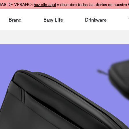
JAS DE VERANO:
haz clic aquí
y descubre todas las ofertas de nuestro 
Brand
Easy Life
Drinkware