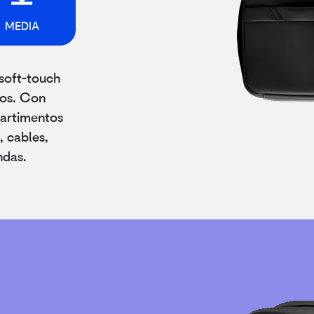
MEDIA
soft-touch
dos. Con
partimentos
, cables,
ndas.