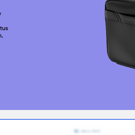
y
tus
n,