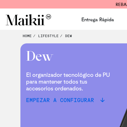
REBA
Entrega Rápida
HOME
LIFESTYLE
DEW
Dew
El organizador tecnológico de PU
para mantener todos tus
accesorios ordenados.
EMPEZAR A CONFIGURAR