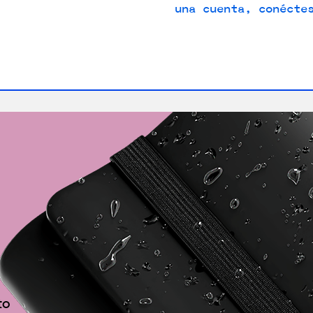
una cuenta, conécte
BACK
to