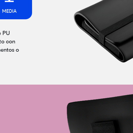
MEDIA
e PU
to con
mentos o