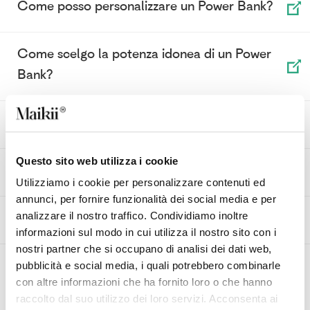
Come posso personalizzare un Power Bank?
Come scelgo la potenza idonea di un Power
Bank?
Cos’è un Power Bank?
Questo sito web utilizza i cookie
Che differenza c’è tra una USB 2.0 e una 3.0?
Utilizziamo i cookie per personalizzare contenuti ed
annunci, per fornire funzionalità dei social media e per
Cos’è una chiavetta USB OTG?
analizzare il nostro traffico. Condividiamo inoltre
informazioni sul modo in cui utilizza il nostro sito con i
nostri partner che si occupano di analisi dei dati web,
Posso chiedere un preventivo Maikiidea online
pubblicità e social media, i quali potrebbero combinarle
con altre informazioni che ha fornito loro o che hanno
come per gli altri prodotti?
raccolto dal suo utilizzo dei loro servizi. Acconsenta ai