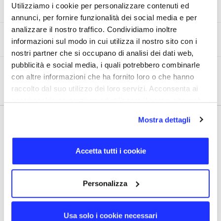
Ho caricato il logo, adesso cosa devo fare?
Utilizziamo i cookie per personalizzare contenuti ed
annunci, per fornire funzionalità dei social media e per
analizzare il nostro traffico. Condividiamo inoltre
Cos’è un file vettoriale?
informazioni sul modo in cui utilizza il nostro sito con i
nostri partner che si occupano di analisi dei dati web,
pubblicità e social media, i quali potrebbero combinarle
Che tipo di file devo fornirvi per personalizzare
con altre informazioni che ha fornito loro o che hanno
il prodotto con il mio logo?
raccolto dal suo utilizzo dei loro servizi. Acconsenta ai
nostri cookie se continua ad utilizzare il nostro sito web.
Mostra dettagli
Accetta tutti i cookie
Personalizza
Usa solo i cookie necessari